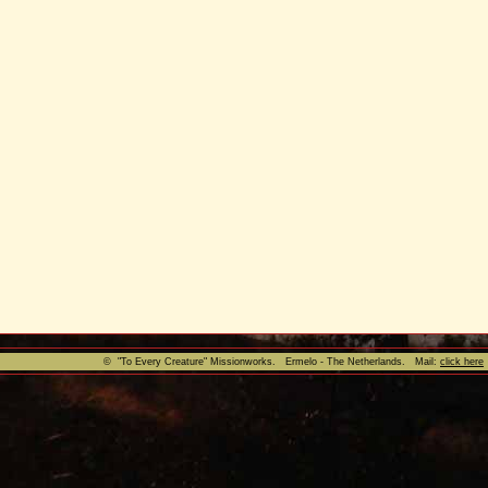
© "To Every Creature" Missionworks. Ermelo - The Netherlands. Mail:
click here