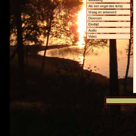
Als een engel des lichts
Vraag en antwoord
Diversen
Eindtijd
Audio
Video