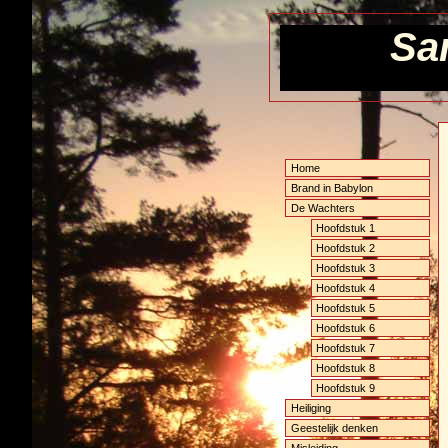
Sa
Home
Brand in Babylon
De Wachters
Hoofdstuk 1
Hoofdstuk 2
Hoofdstuk 3
Hoofdstuk 4
Hoofdstuk 5
Hoofdstuk 6
Hoofdstuk 7
Hoofdstuk 8
Hoofdstuk 9
Heiliging
Geestelijk denken
Misleiding